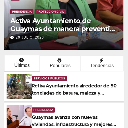
SERVICIOS PÚBLICOS
Retira Ayuntamiento alrededor
de 90 toneladas de basura,
maleza y cacharros en Loma
6 AGOSTO, 2026
Dorada
Últimos
Populares
Tendencias
SERVICIOS PÚBLICOS
Retira Ayuntamiento alrededor de 90
toneladas de basura, maleza y
cacharros en Loma Dorada
PRESIDENCIA
Guaymas avanza con nuevas
viviendas, infraestructura y mejores