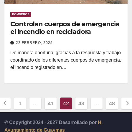
BOMBEROS
Controlan cuerpos de emergencia
el incendio en recicladora
22 FEBRERO, 2025
De manera oportuna, gracias a la respuesta y trabajo
coordinado de los diferentes cuerpos de emergencia,
el incendio registrado en…
Paginación
1
…
41
42
43
…
48
de
© Copyright 2024 - 2027 Desarrollado por
H.
entradas
Ayuntamiento de Guaymas