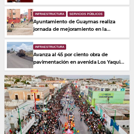
servicios públicos: Karla Córdova
INFRAESTRUCTURA
SERVICIOS PÚBLICOS
Ayuntamiento de Guaymas realiza
jornada de mejoramiento en la
colonia Loma Dorada
INFRAESTRUCTURA
Avanza al 45 por ciento obra de
pavimentación en avenida Los Yaquis
de San Carlos