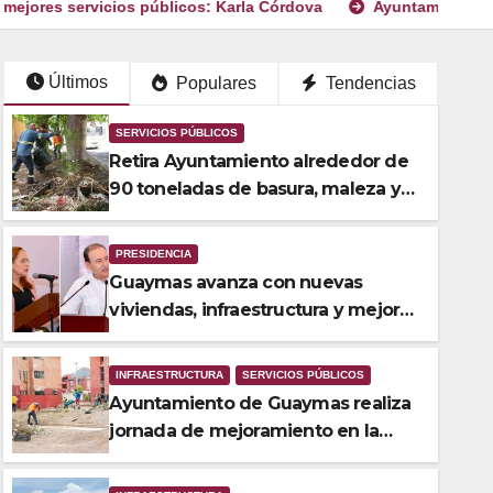
os públicos: Karla Córdova
Ayuntamiento de Guaymas realiz
Últimos
Populares
Tendencias
SERVICIOS PÚBLICOS
Retira Ayuntamiento alrededor de
90 toneladas de basura, maleza y
cacharros en Loma Dorada
PRESIDENCIA
Guaymas avanza con nuevas
viviendas, infraestructura y mejores
servicios públicos: Karla Córdova
INFRAESTRUCTURA
SERVICIOS PÚBLICOS
Ayuntamiento de Guaymas realiza
INFRAESTRUCTURA
jornada de mejoramiento en la
Avanza al 45 por ciento obr
colonia Loma Dorada