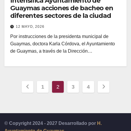
Intensifica Ayuntamiento de
Guaymas acciones de bacheo en
diferentes sectores de la ciudad
12 MAYO, 2026
Por instrucciones de la presidenta municipal de
Guaymas, doctora Karla Córdova, el Ayuntamiento
de Guaymas, a través de la Dirección…
Paginación
1
2
3
4
de
entradas
© Copyright 2024 - 2027 Desarrollado por
H.
Ayuntamiento de Guaymas