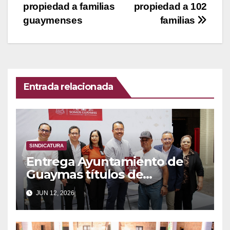
entradas
propiedad a familias
propiedad a 102
guaymenses
familias
Entrada relacionada
SINDICATURA
Entrega Ayuntamiento de
Guaymas títulos de
propiedad a familias
JUN 12, 2026
guaymenses