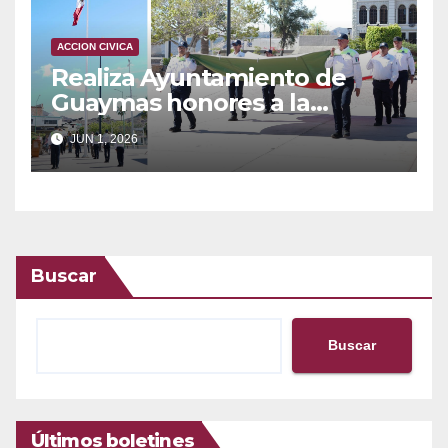
ACCION CIVICA
Realiza Ayuntamiento de
Guaymas honores a la
bandera
JUN 1, 2026
Buscar
Buscar
Últimos boletines