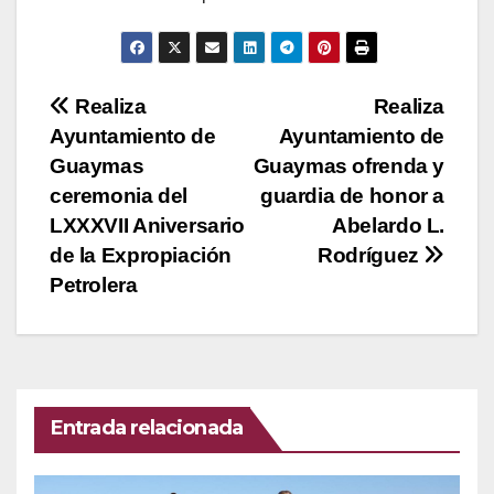
Navegación
Realiza
Realiza
Ayuntamiento de
Ayuntamiento de
de
Guaymas
Guaymas ofrenda y
entradas
ceremonia del
guardia de honor a
LXXXVII Aniversario
Abelardo L.
de la Expropiación
Rodríguez
Petrolera
Entrada relacionada