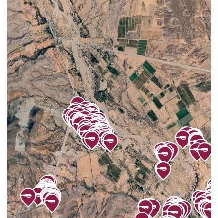
BATUECAS
3
BAUGO
6
BURÓCRATA
43
CAMPO DE TIRO
2
CARRETERA GUAYMAS HERMOSILLO
1
CASAS BLANCAS
5
CENTENARIO
19
CENTRO
664
CHUMAMPACO
4
COLINAS DE FÁTIMA
13
COLINAS DE MIRAMAR
60
COLINAS DEL SOL
45
COSTA AZUL
42
DIAMANTE
68