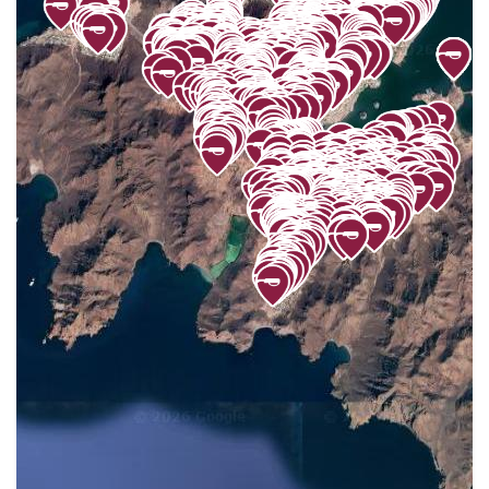
FRANCISCO MARQUEZ
81
FUENTE DE PIEDRA
38
GENERAL ALVARO OBREGON
20
GENERAL FELIPE ANGELES
21
GENERAL LAZARO CARDENAS
44
GILSAMANIEGO
59
GOLFO DE CALIFORNIA
33
GUADALUPE
23
GUADALUPE VICTORIA
22
GUARIDA DEL TIGRE
42
GUÁSIMAS
34
HUIRIBIS
16
INDEPENDENCIA
158
LA CANTERA
77