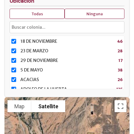
Ubicación
Todas
Ninguna
18 DE NOVIEMBRE
46
23 DE MARZO
28
29 DE NOVIEMBRE
17
5 DE MAYO
38
ACACIAS
26
ADOLFO DE LA HUERTA
135
ADOLFO LÓPEZ MATEOS
157
Map
Satellite
AGUSTÍN GARCÍA LÓPEZ
24
ARRECIFES
16
ATARDECERES
40