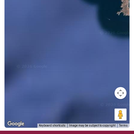
LA CHOYA
2
LA CUADRITA
33
LA MISA
67
LA PENÍNSULA
7
LA SALVACIÓN
29
LAS COLINAS
60
LAS DELICIAS
78
LAS GOLONDRINAS
61
LAS JUNTAS
6
LAS PALMAS
41
LAS PLAZAS
89
LAS PRADERAS
21
LAS QUINTAS
10
Keyboard shortcuts
Image may be subject to copyright
Terms
LAS VILLAS
115