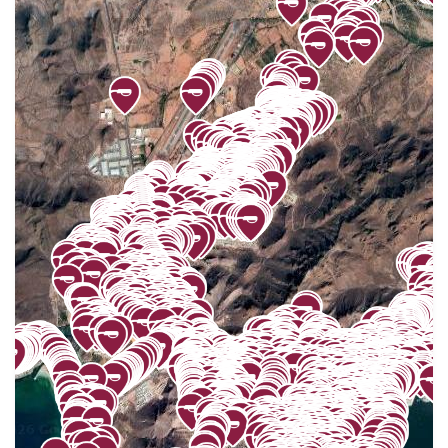
EDMUNDO SÁNCHEZ
13
EL ALAMO
8
EL ARROYO
13
EL CASTILLO
4
EL CENTINELA
35
EL DORADO
32
EL MIRADOR
2
EL RASTRO
65
EL ROBLE
26
EL YAQUI
15
ESTACIÓN OROZ
13
ESTEBAN BOCA CALDERÓN
16
FOVISSSTE
60
FRACCIONAMIENTO EL ÁLAMO
3