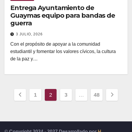
Entrega Ayuntamiento de
Guaymas equipo para bandas de
guerra
3 JULIO, 2026
Con el propósito de apoyar a la comunidad
estudiantil y fomentar los valores cívicos, la cultura
de la paz y…
Paginación
1
2
3
…
48
de
entradas
© Copyright 2024 - 2027 Desarrollado por
H.