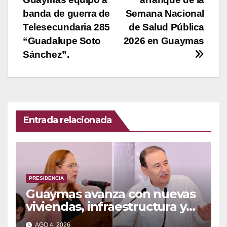
entradas
banda de guerra de
Semana Nacional
Telesecundaria 285
de Salud Pública
“Guadalupe Soto
2026 en Guaymas
Sánchez”.
Entrada relacionada
PRESIDENCIA
Guaymas avanza con nuevas
viviendas, infraestructura y
mejores servicios públicos:
AGO 4, 2026