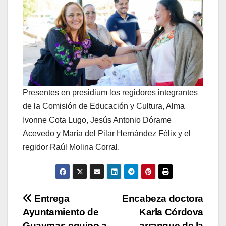
Presentes en presidium los regidores integrantes
de la Comisión de Educación y Cultura, Alma
Ivonne Cota Lugo, Jesús Antonio Dórame
Acevedo y María del Pilar Hernández Félix y el
regidor Raúl Molina Corral.
Navegación
Entrega
Encabeza doctora
Ayuntamiento de
Karla Córdova
de
Guaymas equipo a
arranque de la