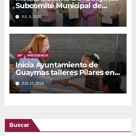
Subcomité Municipal de
Atención a Población en
JUL 9, 2026
Riesgo o Condición de
Emergencia
DIF
PRESIDENCIA
Inicia Ayuntamiento de
Guaymas talleres Pilares en
el Centro de desarrollo
JUN 15, 2026
comunitario
Buscar