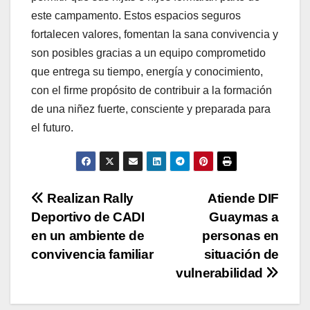
este campamento. Estos espacios seguros
fortalecen valores, fomentan la sana convivencia y
son posibles gracias a un equipo comprometido
que entrega su tiempo, energía y conocimiento,
con el firme propósito de contribuir a la formación
de una niñez fuerte, consciente y preparada para
el futuro.
Navegación
Realizan Rally
Atiende DIF
Deportivo de CADI
Guaymas a
de
en un ambiente de
personas en
entradas
convivencia familiar
situación de
vulnerabilidad