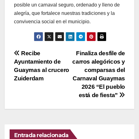
posible un carnaval seguro, ordenado y lleno de
alegría, que fortalece nuestras tradiciones y la
convivencia social en el municipio.
Navegación
Recibe
Finaliza desfile de
Ayuntamiento de
carros alegóricos y
de
Guaymas al crucero
comparsas del
entradas
Zuiderdam
Carnaval Guaymas
2026 “El pueblo
está de fiesta”
Entrada relacionada