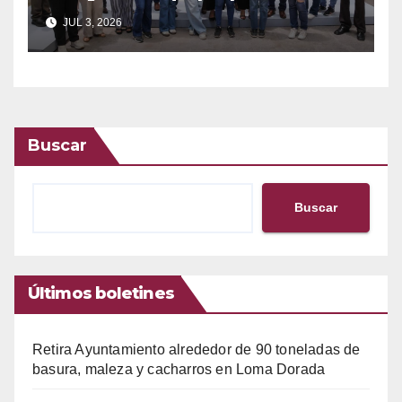
bandas de guerra
JUL 3, 2026
Buscar
Buscar
Últimos boletines
Retira Ayuntamiento alrededor de 90 toneladas de
basura, maleza y cacharros en Loma Dorada