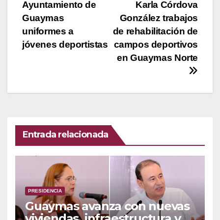
Ayuntamiento de
Karla Córdova
de
Guaymas
González trabajos
entradas
uniformes a
de rehabilitación de
jóvenes deportistas
campos deportivos
en Guaymas Norte
Entrada relacionada
PRESIDENCIA
Guaymas avanza con nuevas
viviendas, infraestructura y