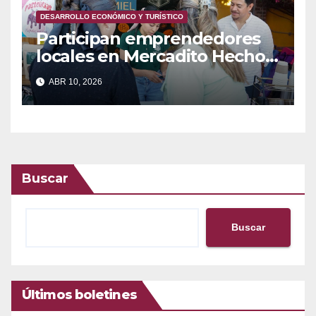
DESARROLLO ECONÓMICO Y TURÍSTICO
Participan emprendedores
locales en Mercadito Hecho
en Guaymas 2026
ABR 10, 2026
Buscar
Buscar
Últimos boletines