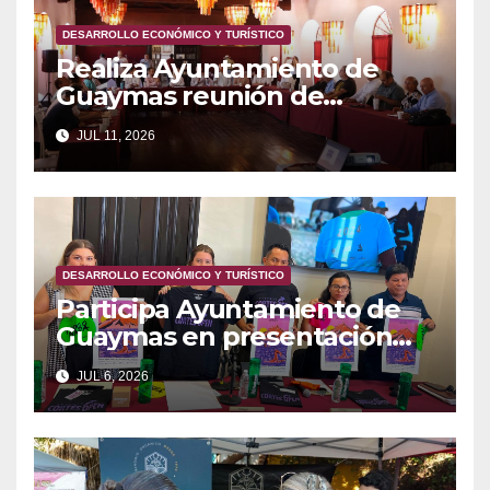
DESARROLLO ECONÓMICO Y TURÍSTICO
Realiza Ayuntamiento de
Guaymas reunión de
cronistas
JUL 11, 2026
DESARROLLO ECONÓMICO Y TURÍSTICO
Participa Ayuntamiento de
Guaymas en presentación
del torneo Cortés Open
JUL 6, 2026