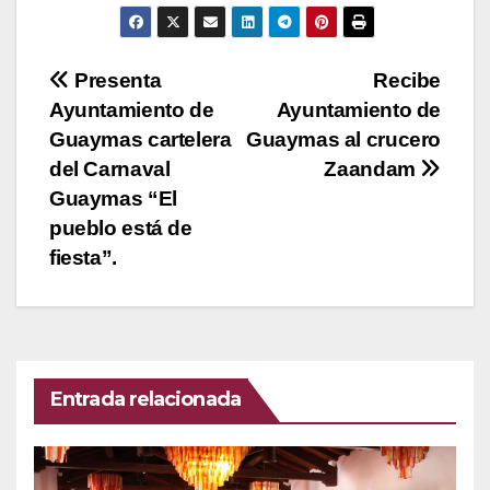
Navegación
Presenta
Recibe
Ayuntamiento de
Ayuntamiento de
de
Guaymas cartelera
Guaymas al crucero
entradas
del Carnaval
Zaandam
Guaymas “El
pueblo está de
fiesta”.
Entrada relacionada