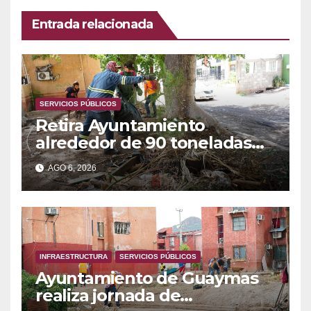
Entrada relacionada
SERVICIOS PÚBLICOS
Retira Ayuntamiento
alrededor de 90 toneladas
de basura, maleza y
AGO 6, 2026
cacharros en Loma Dorada
INFRAESTRUCTURA
SERVICIOS PÚBLICOS
Ayuntamiento de Guaymas
realiza jornada de