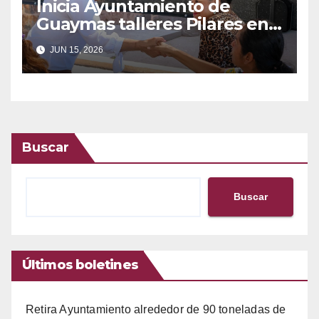
Inicia Ayuntamiento de
Guaymas talleres Pilares en
el Centro de desarrollo
JUN 15, 2026
comunitario
Buscar
Buscar
Últimos boletines
Retira Ayuntamiento alrededor de 90 toneladas de