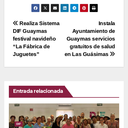
Navegación
Realiza Sistema
Instala
DIF Guaymas
Ayuntamiento de
de
festival navideño
Guaymas servicios
entradas
“La Fábrica de
gratuitos de salud
Juguetes”
en Las Guásimas
Entrada relacionada
DIF