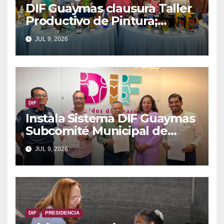
DIF Guaymas clausura Taller
Productivo de Pintura;
seleccionan obras para
JUL 9, 2026
exposición en Monterrey
DIF
Instala Sistema DIF Guaymas
Subcomité Municipal de
Atención a Población en
JUL 9, 2026
Riesgo o Condición de
Emergencia
DIF
PRESIDENCIA