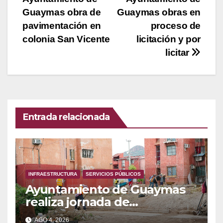
de
Guaymas obra de
Guaymas obras en
entradas
pavimentación en
proceso de
colonia San Vicente
licitación y por
licitar
Entrada relacionada
INFRAESTRUCTURA
SERVICIOS PÚBLICOS
Ayuntamiento de Guaymas
realiza jornada de
mejoramiento en la colonia
AGO 4, 2026