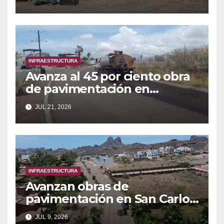
Loma Dorada
INFRAESTRUCTURA
Avanza al 45 por ciento obra
de pavimentación en
avenida Los Yaquis de San
JUL 21, 2026
Carlos
INFRAESTRUCTURA
Avanzan obras de
pavimentación en San Carlos
y Guaymas
JUL 9, 2026