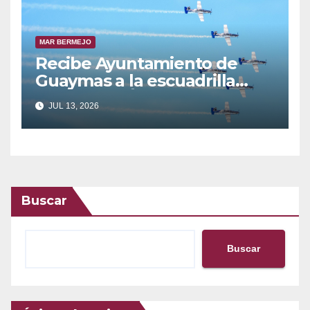
MAR BERMEJO
Recibe Ayuntamiento de
Guaymas a la escuadrilla
acrobática Águilas Aztecas
JUL 13, 2026
Buscar
Buscar