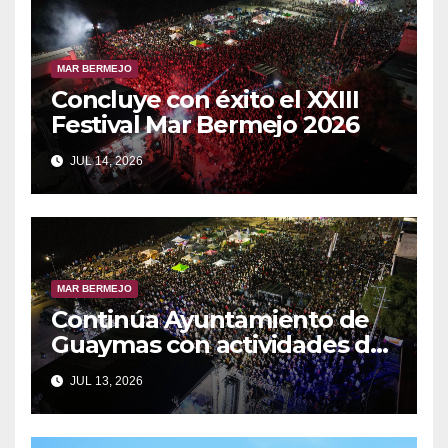
MAR BERMEJO
Concluye con éxito el XXIII
Festival Mar Bermejo 2026
JUL 14, 2026
MAR BERMEJO
Continúa Ayuntamiento de
Guaymas con actividades del
XXIII Festival Mar Bermejo
JUL 13, 2026
2026