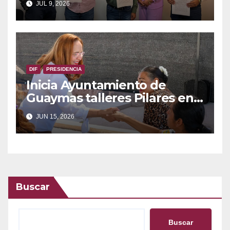
JUL 9, 2026
Riesgo o Condición de
Emergencia
DIF
PRESIDENCIA
Inicia Ayuntamiento de
Guaymas talleres Pilares en
el Centro de desarrollo
JUN 15, 2026
comunitario
Buscar
Buscar