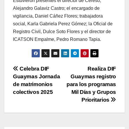
Estuvieron presentes el director de Cereso,
Alejandro Galaviz Castro; el encargado de
vigilancia, Daniel Cáñez Flores; trabajadora
social, Karla Gabriela Perez Gómez; la Oficial de
Registro Civil, Dulce Soto Flores y el director de
ICATSON Empalme, Pedro Romano Tapia.
Navegación
Celebra DIF
Realiza DIF
Guaymas Jornada
Guaymas registro
de
de matrimonios
para los programas
entradas
colectivos 2025
Mil Días y Grupos
Prioritarios