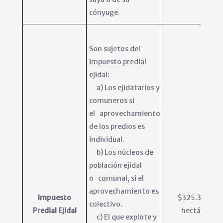
cónyuge.
Son sujetos del
impuesto predial
ejidal:
a) Los ejidatarios y
comuneros si
el aprovechamiento
de los predios es
individual.
b) Los núcleos de
población ejidal
o comunal, si el
aprovechamiento es
Impuesto
$325.31 por
colectivo.
Predial Ejidal
hectárea.
c) El que explote y